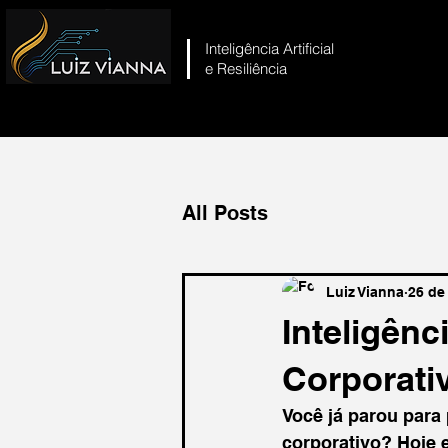
Inteligência Artificial
e Resiliência
All Posts
Luiz Vianna
26 de
Inteligênc
Corporati
Você já parou para 
corporativo? Hoje 