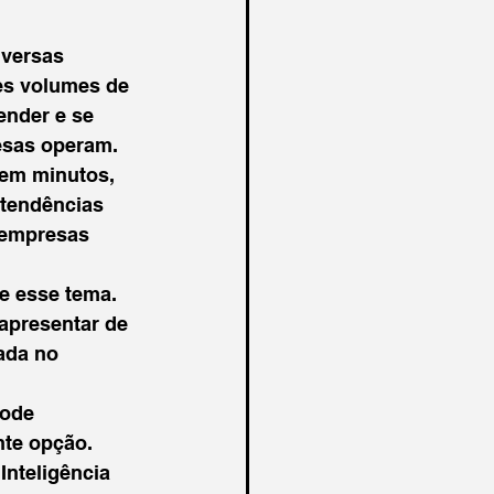
iversas 
es volumes de 
nder e se 
sas operam.

 em minutos, 
tendências 
 empresas 
e esse tema. 
apresentar de 
ada no 
pode 
nte opção. 
Inteligência 