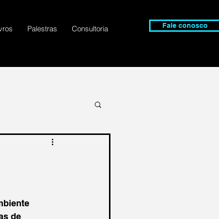
Fale conosco
vros
Palestras
Consultoria
mbiente 
as de 