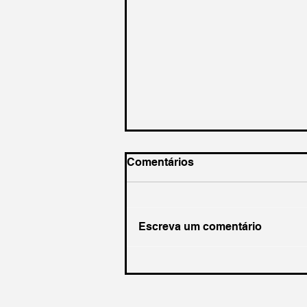
Comentários
Escreva um comentário
Estratégias de Resiliência
para Executivos C-Level