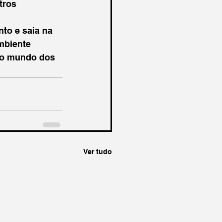
tros 
to e saia na 
mbiente 
 no mundo dos 
Ver tudo