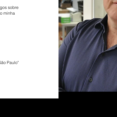
igos sobre
do minha
São Paulo"