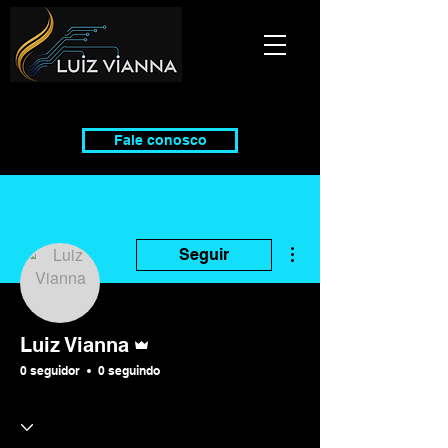
Fale conosco
Mais ações
Seguir
Administrador
Luiz Vianna
0 seguidor
0 seguindo