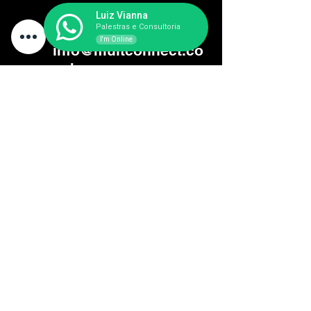
Luiz Vianna
Palestras e Consultoria
I'm Online
info@multconnect.co
m.br
(11) 96180-3617
Termos e Condições
Política de Privacidade
Política de Cookies
©2025 por Mult-Connect